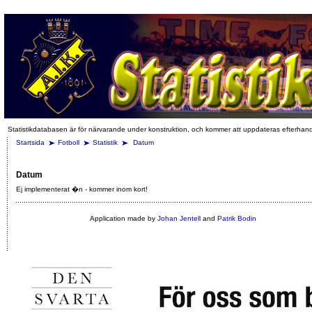
Statistikdatabasen är för närvarande under konstruktion, och kommer att uppdateras efterhan
Startsida
Fotboll
Statistik
Datum
Datum
Ej implementerat �n - kommer inom kort!
Application made by
Johan Jentell
and
Patrik Bodin