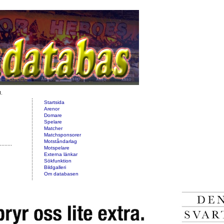
d.
Startsida
Arenor
Domare
Spelare
Matcher
Matchsponsorer
Motståndarlag
Motspelare
Externa länkar
Sökfunktion
Bildgalleri
Om databasen