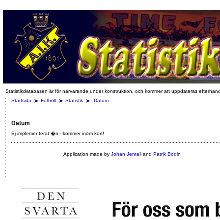
Statistikdatabasen är för närvarande under konstruktion, och kommer att uppdateras efterhan
Startsida
Fotboll
Statistik
Datum
Datum
Ej implementerat �n - kommer inom kort!
Application made by
Johan Jentell
and
Patrik Bodin