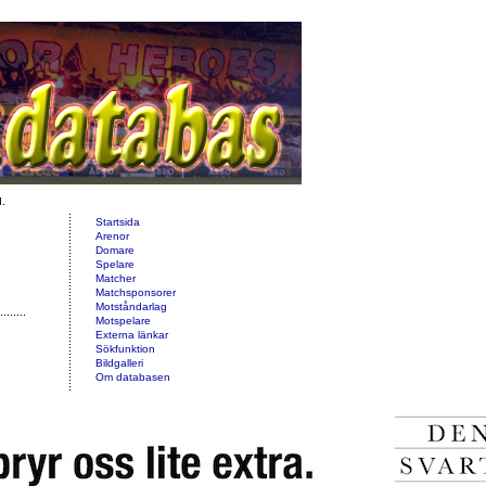
d.
Startsida
Arenor
Domare
Spelare
Matcher
Matchsponsorer
Motståndarlag
Motspelare
Externa länkar
Sökfunktion
Bildgalleri
Om databasen