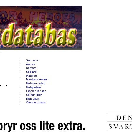
d.
Startsida
Arenor
Domare
Spelare
Matcher
Matchsponsorer
Motståndarlag
Motspelare
Externa länkar
Sökfunktion
Bildgalleri
Om databasen