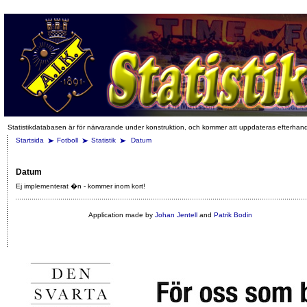
Statistikdatabasen är för närvarande under konstruktion, och kommer att uppdateras efterhan
Startsida
Fotboll
Statistik
Datum
Datum
Ej implementerat �n - kommer inom kort!
Application made by
Johan Jentell
and
Patrik Bodin