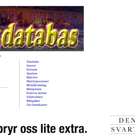
d.
Startsida
Arenor
Domare
Spelare
Matcher
Matchsponsorer
Motståndarlag
Motspelare
Externa länkar
Sökfunktion
Bildgalleri
Om databasen