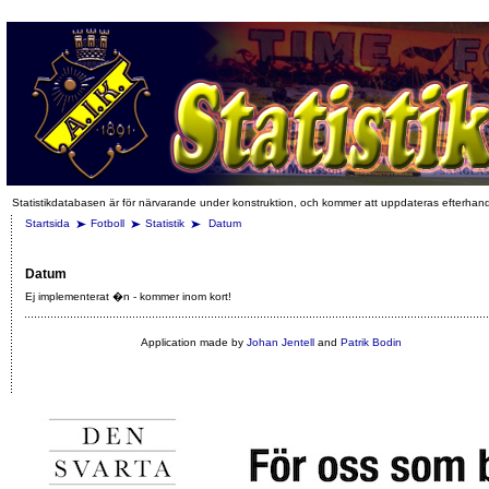
Statistikdatabasen är för närvarande under konstruktion, och kommer att uppdateras efterhan
Startsida
Fotboll
Statistik
Datum
Datum
Ej implementerat �n - kommer inom kort!
Application made by
Johan Jentell
and
Patrik Bodin