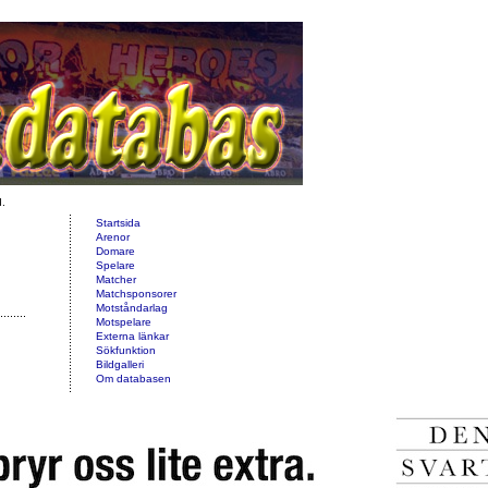
d.
Startsida
Arenor
Domare
Spelare
Matcher
Matchsponsorer
Motståndarlag
Motspelare
Externa länkar
Sökfunktion
Bildgalleri
Om databasen