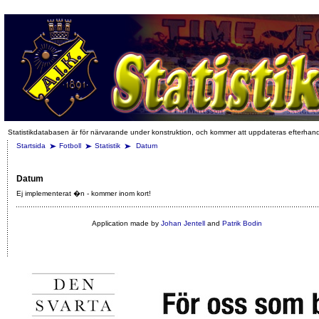
Statistikdatabasen är för närvarande under konstruktion, och kommer att uppdateras efterhan
Startsida
Fotboll
Statistik
Datum
Datum
Ej implementerat �n - kommer inom kort!
Application made by
Johan Jentell
and
Patrik Bodin