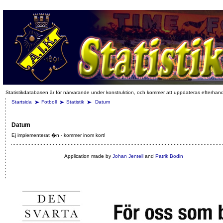
Statistikdatabasen är för närvarande under konstruktion, och kommer att uppdateras efterhan
Startsida
Fotboll
Statistik
Datum
Datum
Ej implementerat �n - kommer inom kort!
Application made by
Johan Jentell
and
Patrik Bodin