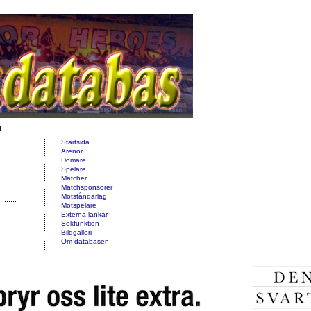
d.
Startsida
Arenor
Domare
Spelare
Matcher
Matchsponsorer
Motståndarlag
Motspelare
Externa länkar
Sökfunktion
Bildgalleri
Om databasen