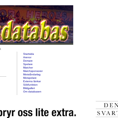
d.
Startsida
Arenor
Domare
Spelare
Matcher
Matchsponsorer
Motståndarlag
Motspelare
Externa länkar
Sökfunktion
Bildgalleri
Om databasen