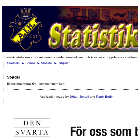
Statistikdatabasen är för närvarande under konstruktion, och kommer att uppdateras efterhan
Startsida
Fotboll
Statistik
St�der
St�der
Ej implementerat �n - kommer inom kort!
Application made by
Johan Jentell
and
Patrik Bodin