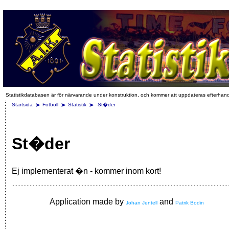
Statistikdatabasen är för närvarande under konstruktion, och kommer att uppdateras efterhan
Startsida
Fotboll
Statistik
St�der
St�der
Ej implementerat �n - kommer inom kort!
Application made by
and
Johan Jentell
Patrik Bodin