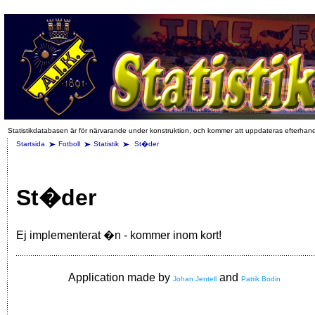
Statistikdatabasen är för närvarande under konstruktion, och kommer att uppdateras efterhan
Startsida
Fotboll
Statistik
St�der
St�der
Ej implementerat �n - kommer inom kort!
Application made by
and
Johan Jentell
Patrik Bodin