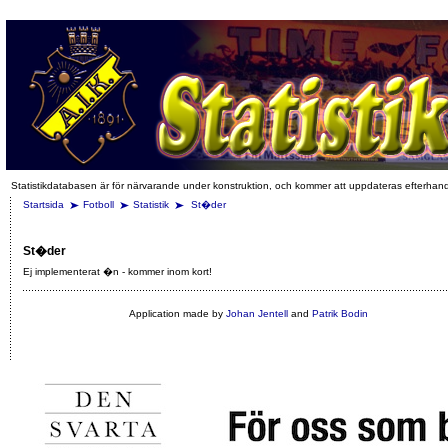
Statistikdatabasen är för närvarande under konstruktion, och kommer att uppdateras efterhan
Startsida
Fotboll
Statistik
St�der
St�der
Ej implementerat �n - kommer inom kort!
Application made by
Johan Jentell
and
Patrik Bodin