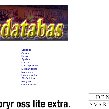
d.
Startsida
Arenor
Domare
Spelare
Matcher
Matchsponsorer
Motståndarlag
Motspelare
Externa länkar
Sökfunktion
Bildgalleri
Om databasen