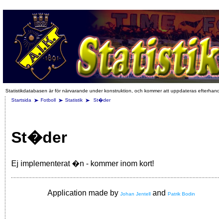
Statistikdatabasen är för närvarande under konstruktion, och kommer att uppdateras efterhan
Startsida
Fotboll
Statistik
St�der
St�der
Ej implementerat �n - kommer inom kort!
Application made by
and
Johan Jentell
Patrik Bodin