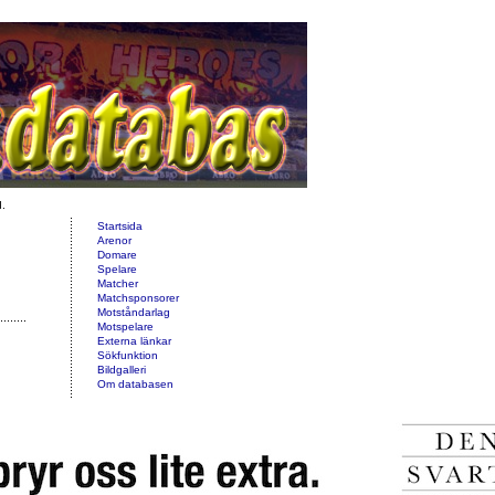
d.
Startsida
Arenor
Domare
Spelare
Matcher
Matchsponsorer
Motståndarlag
Motspelare
Externa länkar
Sökfunktion
Bildgalleri
Om databasen