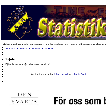
Statistikdatabasen är för närvarande under konstruktion, och kommer att uppdateras efterhan
Startsida
Fotboll
Statistik
St�der
St�der
Ej implementerat �n - kommer inom kort!
Application made by
Johan Jentell
and
Patrik Bodin