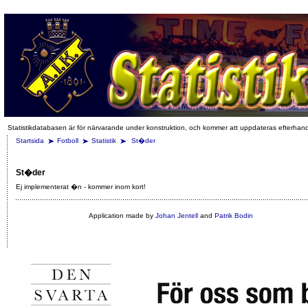
Statistikdatabasen är för närvarande under konstruktion, och kommer att uppdateras efterhan
Startsida
Fotboll
Statistik
St�der
St�der
Ej implementerat �n - kommer inom kort!
Application made by
Johan Jentell
and
Patrik Bodin