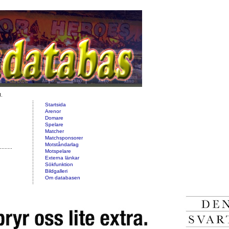
d.
Startsida
Arenor
Domare
Spelare
Matcher
Matchsponsorer
Motståndarlag
Motspelare
Externa länkar
Sökfunktion
Bildgalleri
Om databasen