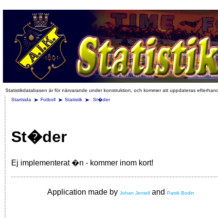
Statistikdatabasen är för närvarande under konstruktion, och kommer att uppdateras efterhan
Startsida
Fotboll
Statistik
St�der
St�der
Ej implementerat �n - kommer inom kort!
Application made by
and
Johan Jentell
Patrik Bodin