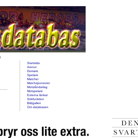
d.
Startsida
Arenor
Domare
Spelare
Matcher
Matchsponsorer
Motståndarlag
Motspelare
Externa länkar
Sökfunktion
Bildgalleri
Om databasen