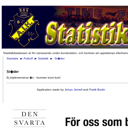
Statistikdatabasen är för närvarande under konstruktion, och kommer att uppdateras efterhan
Startsida
Fotboll
Statistik
St�der
St�der
Ej implementerat �n - kommer inom kort!
Application made by
Johan Jentell
and
Patrik Bodin