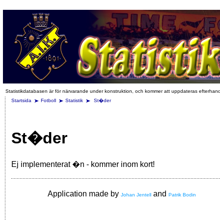
Statistikdatabasen är för närvarande under konstruktion, och kommer att uppdateras efterhan
Startsida
Fotboll
Statistik
St�der
St�der
Ej implementerat �n - kommer inom kort!
Application made by
and
Johan Jentell
Patrik Bodin