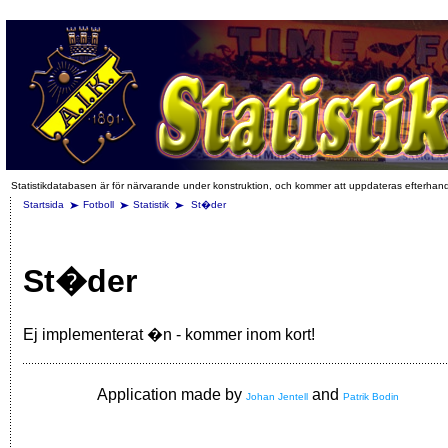
Statistikdatabasen är för närvarande under konstruktion, och kommer att uppdateras efterhan
Startsida
Fotboll
Statistik
St�der
St�der
Ej implementerat �n - kommer inom kort!
Application made by
and
Johan Jentell
Patrik Bodin