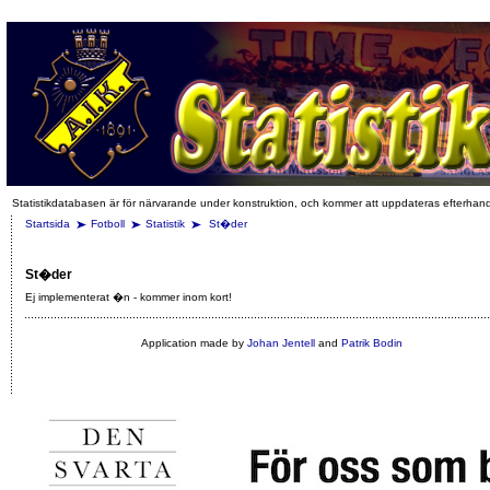
Statistikdatabasen är för närvarande under konstruktion, och kommer att uppdateras efterhan
Startsida
Fotboll
Statistik
St�der
St�der
Ej implementerat �n - kommer inom kort!
Application made by
Johan Jentell
and
Patrik Bodin