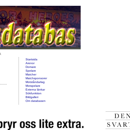
d.
Startsida
Arenor
Domare
Spelare
Matcher
Matchsponsorer
Motståndarlag
Motspelare
Externa länkar
Sökfunktion
Bildgalleri
Om databasen