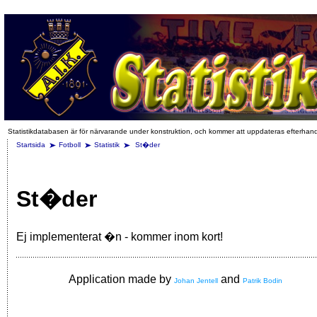
Statistikdatabasen är för närvarande under konstruktion, och kommer att uppdateras efterhan
Startsida
Fotboll
Statistik
St�der
St�der
Ej implementerat �n - kommer inom kort!
Application made by
and
Johan Jentell
Patrik Bodin