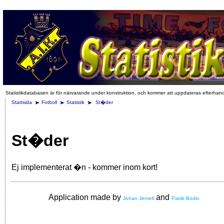
Statistikdatabasen är för närvarande under konstruktion, och kommer att uppdateras efterhan
Startsida
Fotboll
Statistik
St�der
St�der
Ej implementerat �n - kommer inom kort!
Application made by
and
Johan Jentell
Patrik Bodin