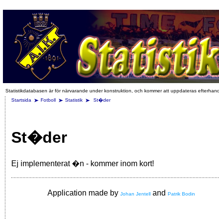
Statistikdatabasen är för närvarande under konstruktion, och kommer att uppdateras efterhan
Startsida
Fotboll
Statistik
St�der
St�der
Ej implementerat �n - kommer inom kort!
Application made by
and
Johan Jentell
Patrik Bodin