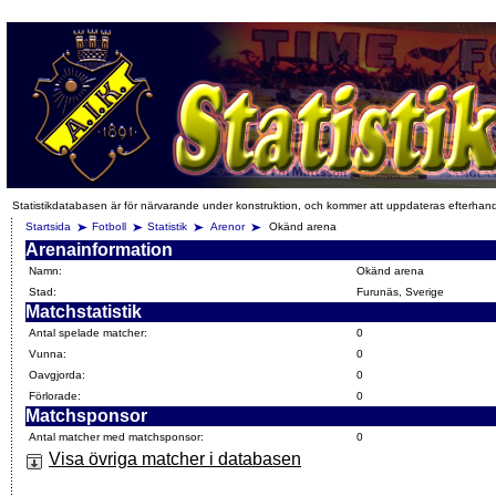
Statistikdatabasen är för närvarande under konstruktion, och kommer att uppdateras efterhan
Startsida
Fotboll
Statistik
Arenor
Okänd arena
Arenainformation
Namn:
Okänd arena
Stad:
Furunäs, Sverige
Matchstatistik
Antal spelade matcher:
0
Vunna:
0
Oavgjorda:
0
Förlorade:
0
Matchsponsor
Antal matcher med matchsponsor:
0
Visa övriga matcher i databasen