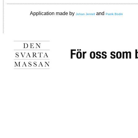
Application made by
and
Johan Jentell
Patrik Bodin