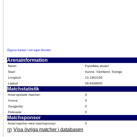
Öppna kartan i ett eget fönster
Arenainformation
Namn:
Fryxellska skolan
Stad:
Sunne, Värmland, Sverige
Longitud:
13.1602100
Latitud:
59.8408600
Matchstatistik
Antal spelade matcher:
0
Vunna:
0
Oavgjorda:
0
Förlorade:
0
Matchsponsor
Antal matcher med matchsponsor:
0
Visa övriga matcher i databasen