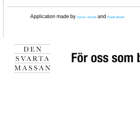
Application made by
and
Johan Jentell
Patrik Bodin