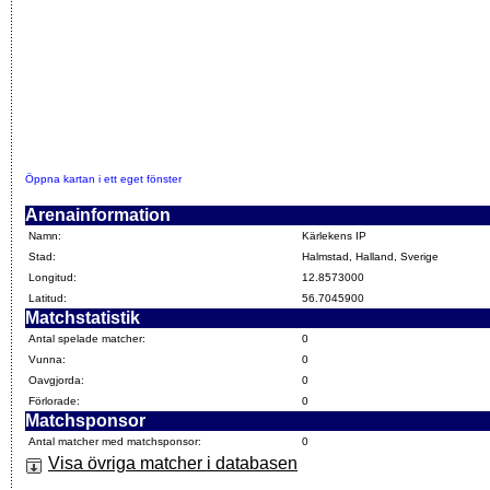
Öppna kartan i ett eget fönster
Arenainformation
Namn:
Kärlekens IP
Stad:
Halmstad, Halland, Sverige
Longitud:
12.8573000
Latitud:
56.7045900
Matchstatistik
Antal spelade matcher:
0
Vunna:
0
Oavgjorda:
0
Förlorade:
0
Matchsponsor
Antal matcher med matchsponsor:
0
Visa övriga matcher i databasen