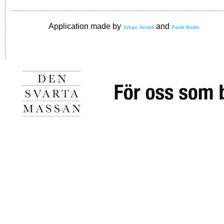
Application made by
and
Johan Jentell
Patrik Bodin