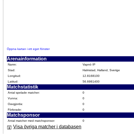
Öppna kartan i ett eget fönster
Arenainformation
Namn:
Vapnö IP
Stad:
Halmstad, Halland, Sverige
Longitud:
12.8168100
Latitud:
56.6981400
Matchstatistik
Antal spelade matcher:
0
Vunna:
0
Oavgjorda:
0
Förlorade:
0
Matchsponsor
Antal matcher med matchsponsor:
0
Visa övriga matcher i databasen