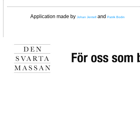
Application made by
and
Johan Jentell
Patrik Bodin