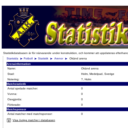
Statistikdatabasen är för närvarande under konstruktion, och kommer att uppdateras efterhan
Startsida
Fotboll
Statistik
Arenor
Okänd arena
Arenainformation
Namn:
Okänd arena
Stad:
Holm, Medelpad, Sverige
Notering:
?, Holm
Matchstatistik
Antal spelade matcher:
0
Vunna:
0
Oavgjorda:
0
Förlorade:
0
Matchsponsor
Antal matcher med matchsponsor:
0
Visa övriga matcher i databasen