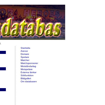
d.
Startsida
Arenor
Domare
Spelare
Matcher
Matchsponsorer
Motståndarlag
Motspelare
Externa länkar
Sökfunktion
Bildgalleri
Om databasen