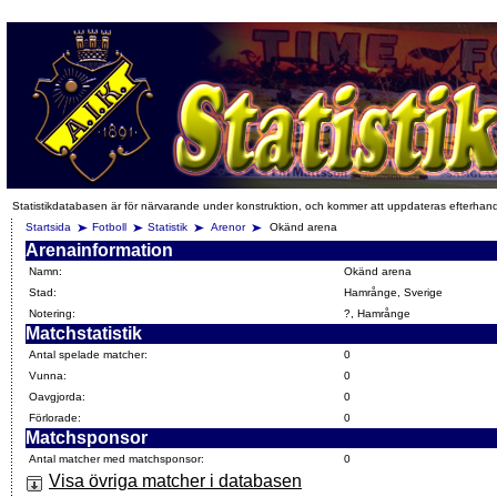
Statistikdatabasen är för närvarande under konstruktion, och kommer att uppdateras efterhan
Startsida
Fotboll
Statistik
Arenor
Okänd arena
Arenainformation
Namn:
Okänd arena
Stad:
Hamrånge, Sverige
Notering:
?, Hamrånge
Matchstatistik
Antal spelade matcher:
0
Vunna:
0
Oavgjorda:
0
Förlorade:
0
Matchsponsor
Antal matcher med matchsponsor:
0
Visa övriga matcher i databasen