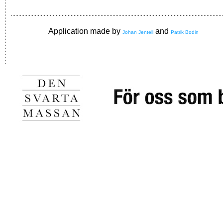
Application made by
and
Johan Jentell
Patrik Bodin