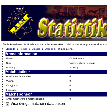
Statistikdatabasen är för närvarande under konstruktion, och kommer att uppdateras efterhan
Startsida
Fotboll
Statistik
Arenor
Okänd arena
Arenainformation
Namn:
Okänd arena
Stad:
Visby, Gotland, Sverige
Notering:
?, Visby
Matchstatistik
Antal spelade matcher:
0
Vunna:
0
Oavgjorda:
0
Förlorade:
0
Matchsponsor
Antal matcher med matchsponsor:
0
Visa övriga matcher i databasen