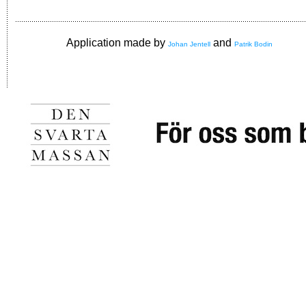
Application made by
and
Johan Jentell
Patrik Bodin